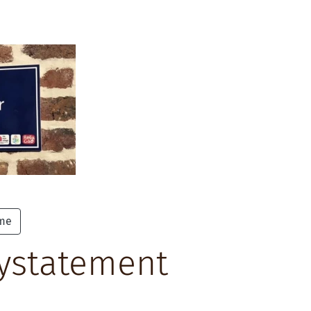
ome
cystatement